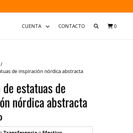
CUENTA
CONTACTO
0
tuas de inspiración nórdica abstracta
 de estatuas de
ión nórdica abstracta
0
n
Transferencia
o
Efectivo