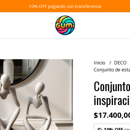
10% OFF pagando con transferencia
Inicio
DECO
Conjunto de esta
Conjunto
inspirac
$17.400,0
10% OFF
co