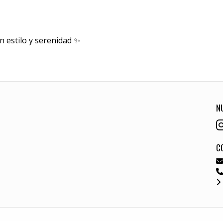
on estilo y serenidad ✨
N
C